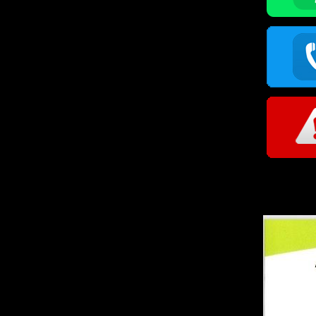
ais fiber,ais fibre,ais fibe,ais fibr,เอไอเอสไฟเบอร์,เอไอเอสไฟเบอร,เอไอ