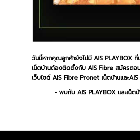
วันนี้หากคุณลูกค้ายังไม่มี AIS PLAYBOX 
เน็ตบ้านต้องติดตั้งกับ AIS Fibre สมัครตอน
เว็บไซต์ AIS Fibre Pronet เน็ตบ้านและAIS 
- พบกับ AIS PLAYBOX และเน็ตบ้าน A