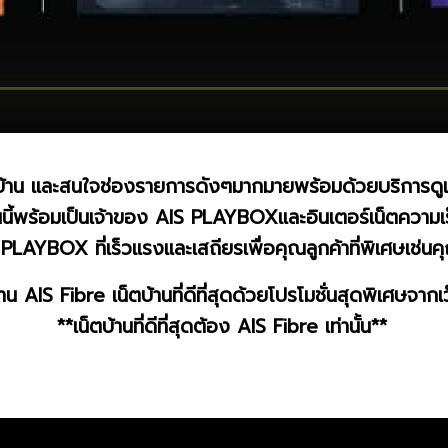
ที่บ้าน และสนใจช่องรายการดังๆมากมายพร้อมด้วยบริการ
นี้พร้อมเป็นเจ้าของ AIS PLAYBOXและอินเตอร์เน็ตความเร็ว
PLAYBOX ที่เร็วแรงและเสถียรเพื่อคุณลูกค้าที่พิเศษเช่นค
IS Fibre เน็ตบ้านที่ดีที่สุดด้วยโปรโมชั่นสุดพิเศษจากเว
**เน็ตบ้านที่ดีที่สุดต้อง AIS Fibre เท่านั้น**